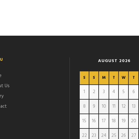
U
AUGUST 2026
e
S
S
M
T
W
T
t Us
1
2
3
4
5
6
ry
act
8
9
10
11
12
13
15
16
17
18
19
20
22
23
24
25
26
27