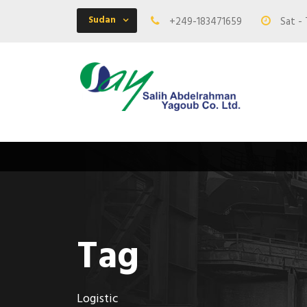
Sudan
+249-183471659
Sat - 
Tag
Logistic